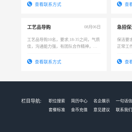
4500。
查看联系方式
查
工艺品导购
08月06日
工艺品导购10名，要求;18-35之间，气质
保洁要
佳，沟通能力强，有团队合作精神，有
正常工
上进心，有工作经验者优先！
责任心
录，客
查看联系方式
查
懂电脑
能力，
栏目导航:
职位搜索
简历中心
名企展示
一句话
套餐标准
金币充值
意见建议
联系我