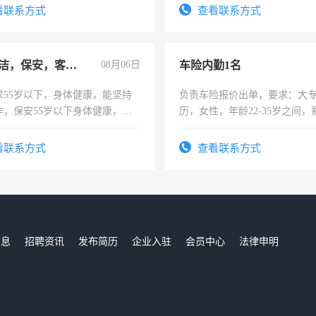
看联系方式
查看联系方式
急招保洁，保安，客服，工程
08月06日
车险内勤1名
求55岁以下，身体健康，能坚持
负责车险报价出单，要求：大
作，保安55岁以下身体健康，有
历，女性，年龄22-35岁之间
形象端庄，遵纪守法，无犯罪记
操作，工作态度认真，具有团
服要求45岁以下高中以上文化，
试用期1-3个月，转正后交纳五
看联系方式
查看联系方式
工作认真，性格开朗有良好沟通
工程，懂水电维修。
信息
招聘资讯
发布简历
企业入驻
会员中心
法律申明
们