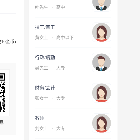
叶先生
·
高中
技工/普工
黄女士
·
高中以下
10金币)
行政/后勤
吴先生
·
大专
财务/会计
张女士
·
大专
教师
息
刘女士
·
大专