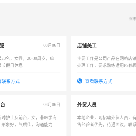
查
服
08月06日
店铺美工
20名，女性，20-30周岁，单
主要工作是公司产品在网络店
家节假日休息
处理工作，要求熟练运用PS修图
作时间每天8小时，待遇优厚。
看联系方式
查看联系方式
前台
08月06日
外贸人员
所聘护士及前台，女，非医学专
本地企业，现招聘外贸人员，
，形象好，气质佳，沟通能力
售经验者优先，待遇面议。联
试，周日休息。