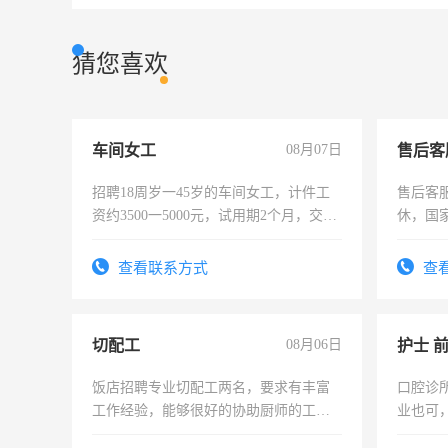
猜您喜欢
车间女工
08月07日
售后客
招聘18周岁一45岁的车间女工，计件工
售后客服
资约3500一5000元，试用期2个月，交五
休，国
险，有年薪假，年底福利
查看联系方式
查
切配工
08月06日
护士 
饭店招聘专业切配工两名，要求有丰富
口腔诊
工作经验，能够很好的协助厨师的工
业也可
作。包吃住，每月有公休，工资3500-
强。面