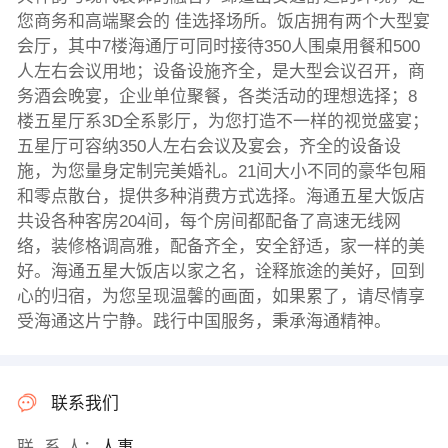
您商务和高端聚会的 佳选择场所。饭店拥有两个大型宴
会厅，其中7楼海通厅可同时接待350人围桌用餐和500
人左右会议用地；设备设施齐全，是大型会议召开，商
务酒会晚宴，企业单位聚餐，各类活动的理想选择；8
楼五星厅系3D全系影厅，为您打造不一样的视觉盛宴；
五星厅可容纳350人左右会议及宴会，齐全的设备设
施，为您量身定制完美婚礼。21间大小不同的豪华包厢
和零点散台，提供多种消费方式选择。海通五星大饭店
共设各种客房204间，每个房间都配备了高速无线网
络，装修格调高雅，配备齐全，安全舒适，家一样的美
好。海通五星大饭店以家之名，诠释旅途的美好，回到
心的归宿，为您呈现温馨的画面，如果累了，请尽情享
受海通这片宁静。践行中国服务，秉承海通精神。
联系我们
联 系 人：
人事