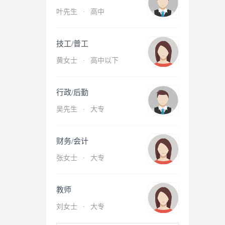
叶先生
·
高中
技工/普工
黄女士
·
高中以下
行政/后勤
吴先生
·
大专
财务/会计
张女士
·
大专
教师
刘女士
·
大专